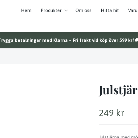
Hem
Produkter
Om oss
Hitta hit
Var
Trygga betalningar med Klarna – Fri frakt vid köp över 599 kr! 
Julstjä
249 kr
Julstjärna med mö