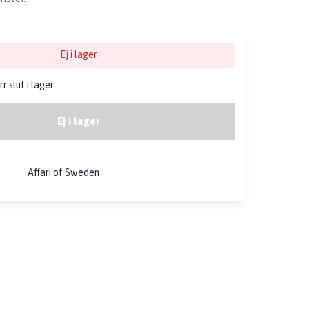
Ej i lager
 slut i lager.
Ej i lager
Affari of Sweden