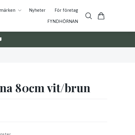
umärken
Nyheter
För företag
FYNDHÖRNAN

rna 80cm vit/brun
nster.