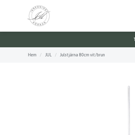
Hem
/
JUL
/
Julstjärna 80cm vit/brun