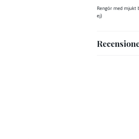
Rengör med mjukt bom
ej)
Recension