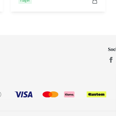
I lager
Soc