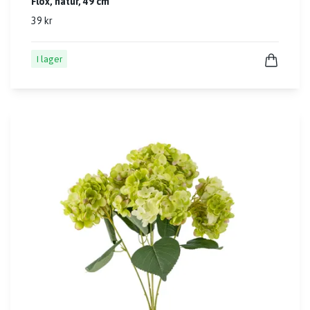
Flox, natur, 49 cm
39 kr
I lager