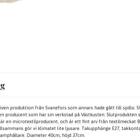
ng
liven produktion från Svanefors som annars hade gått till spillo.
 en producent som har sin verkstad på Västkusten. Slutprodukten 
 är en microtextilproducent, och är ett fint arv från textilmecka
illsammans gör vi klimatet lite ljusare. Takupphänge E27, takkonta
lamphållare. Diameter 40cm, höjd 37cm.