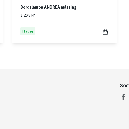
Bordslampa ANDREA mässing
1 298 kr
I lager
Soc