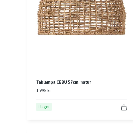
Taklampa CEBU 57cm, natur
1 998 kr
I lager