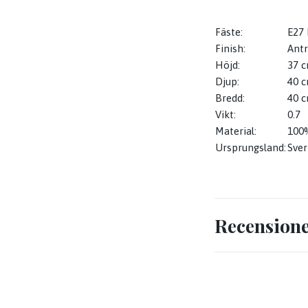
Fäste:
E27 
Finish:
Antr
Höjd:
37 
Djup:
40
Bredd:
40 
Vikt:
0.7
Material:
100
Ursprungsland:
Sver
Recension