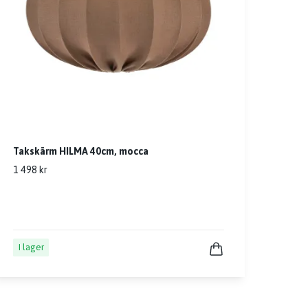
Takskärm HILMA 40cm, mocca
1 498 kr
I lager