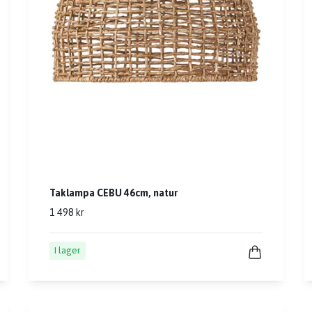
Taklampa CEBU 46cm, natur
1 498 kr
I lager