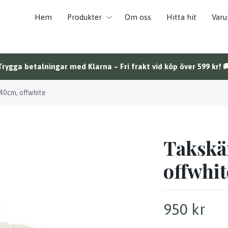
Hem
Produkter
Om oss
Hitta hit
Var
Trygga betalningar med Klarna – Fri frakt vid köp över 599 kr! 
0cm, offwhite
Taksk
offwhit
950 kr