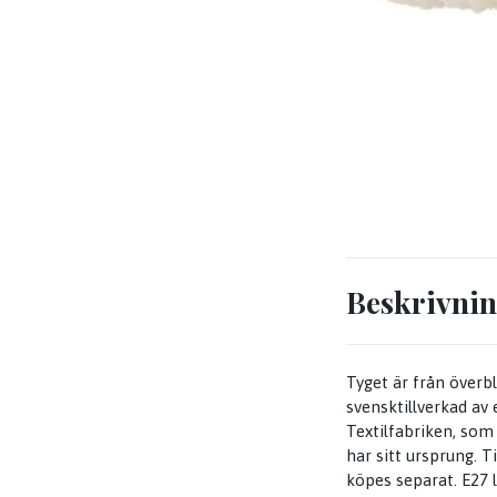
Beskrivni
Tyget är från överb
svensktillverkad av
Textilfabriken, som
har sitt ursprung. T
köpes separat. E27 