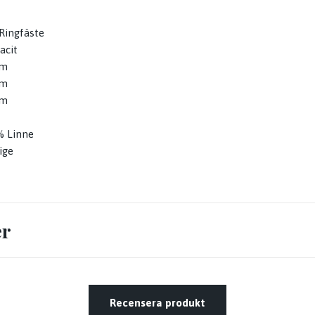
Ringfäste
acit
cm
cm
cm
%
Linne
ige
er
Recensera produkt