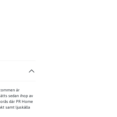
 Stommen är
sätts sedan ihop av
t Borås där PR Home
kt samt ljuskälla