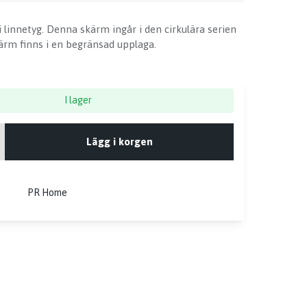
linnetyg. Denna skärm ingår i den cirkulära serien
ärm finns i en begränsad upplaga.
I lager
Lägg i korgen
PR Home