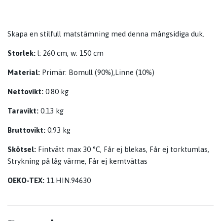
Skapa en stilfull matstämning med denna mångsidiga duk.
Storlek:
l: 260 cm, w: 150 cm
Material:
Primär: Bomull (90%),Linne (10%)
Nettovikt:
0.80 kg
Taravikt:
0.13 kg
Bruttovikt:
0.93 kg
Skötsel:
Fintvätt max 30 °C, Får ej blekas, Får ej torktumlas,
Strykning på låg värme, Får ej kemtvättas
OEKO-TEX:
11.HIN.94630