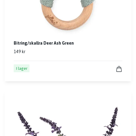
Bitring/skallra Deer Ash Green
149 kr
I lager