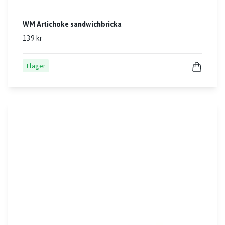
WM Artichoke sandwichbricka
139 kr
I lager