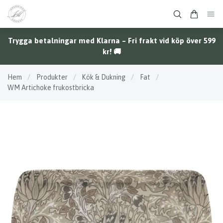
Trygga betalningar med Klarna – Fri frakt vid köp över 599
kr! 🚚
Hem
/
Produkter
/
Kök & Dukning
/
Fat
/
WM Artichoke frukostbricka