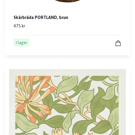
Skärbräda PORTLAND, brun
475 kr
I lager