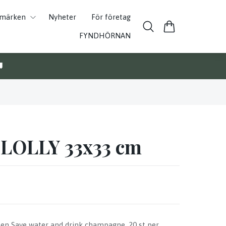
umärken
Nyheter
För företag
FYNDHÖRNAN

t LOLLY 33x33 cm
ten Save water and drink champagne. 20 st per