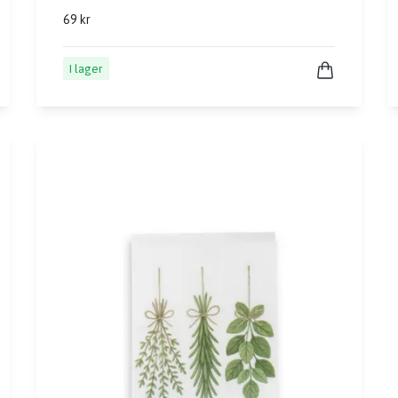
69 kr
I lager