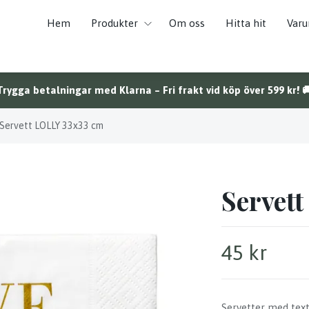
Hem
Produkter
Om oss
Hitta hit
Var
Trygga betalningar med Klarna – Fri frakt vid köp över 599 kr! 
Servett LOLLY 33x33 cm
Servet
45 kr
Servetter med tex