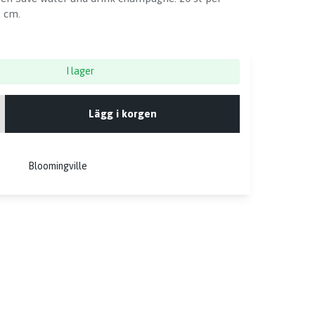
3 cm.
I lager
Lägg i korgen
Bloomingville