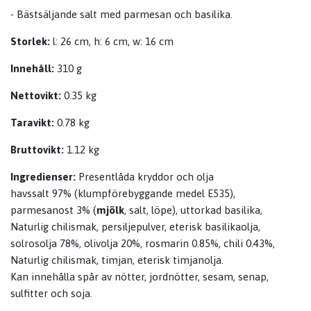
- Bästsäljande salt med parmesan och basilika.
Storlek:
l: 26 cm, h: 6 cm, w: 16 cm
Innehåll:
310 g
Nettovikt:
0.35 kg
Taravikt:
0.78 kg
Bruttovikt:
1.12 kg
Ingredienser:
Presentlåda kryddor och olja
havssalt 97% (klumpförebyggande medel E535),
parmesanost 3% (
mjölk
, salt, löpe), uttorkad basilika,
Naturlig chilismak, persiljepulver, eterisk basilikaolja,
solrosolja 78%, olivolja 20%, rosmarin 0.85%, chili 0.43%,
Naturlig chilismak, timjan, eterisk timjanolja.
Kan innehålla spår av nötter, jordnötter, sesam, senap,
sulfitter och soja.