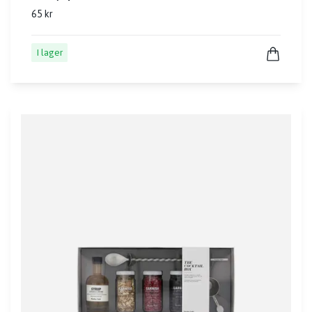
65 kr
I lager