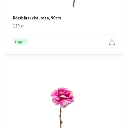
Körsbärskvist, rosa, 90cm
129 kr
I lager