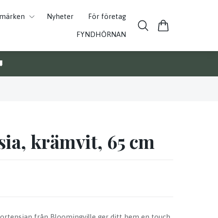
umärken
Nyheter
För företag
FYNDHÖRNAN

ia, krämvit, 65 cm
ortensian från Bloomingville ger ditt hem en touch