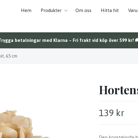
Hem
Produkter
Om oss
Hitta hit
Var
Trygga betalningar med Klarna – Fri frakt vid köp över 599 kr! 
it, 65 cm
Hortens
139 kr
Den konstgjorda h