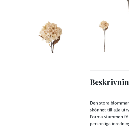
Beskrivni
Den stora blommans 
skönhet till alla u
Forma stammen före
personliga inrednin