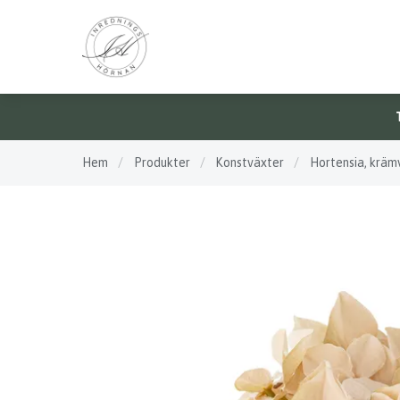
Hem
/
Produkter
/
Konstväxter
/
Hortensia, krämv