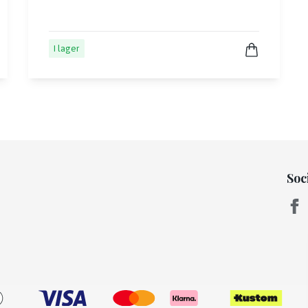
I lager
Soc