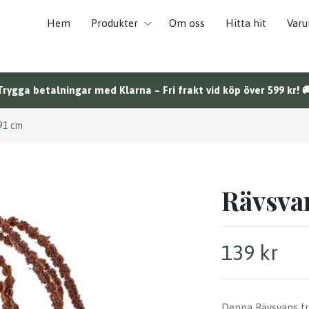
Hem
Produkter
Om oss
Hitta hit
Var
Trygga betalningar med Klarna – Fri frakt vid köp över 599 kr! 
 91 cm
Rävsvan
139 kr
Denna Rävsvans frå