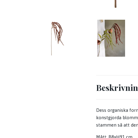
Beskrivni
Dess organiska for
konstgjorda blommor
stammen så att den p
Mått: B8xH91 cm