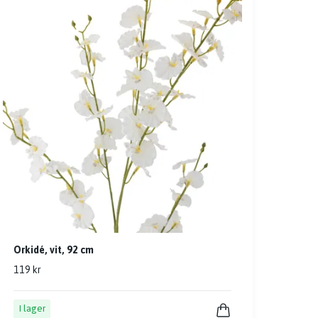
Orkidé, vit, 92 cm
119 kr
I lager