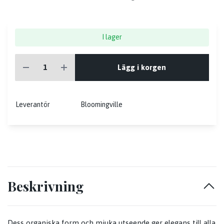
I lager
Lägg i korgen
Leverantör
Bloomingville
Beskrivning
Dess organiska form och mjuka utseende ger elegans till alla