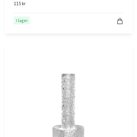
115 kr
I lager