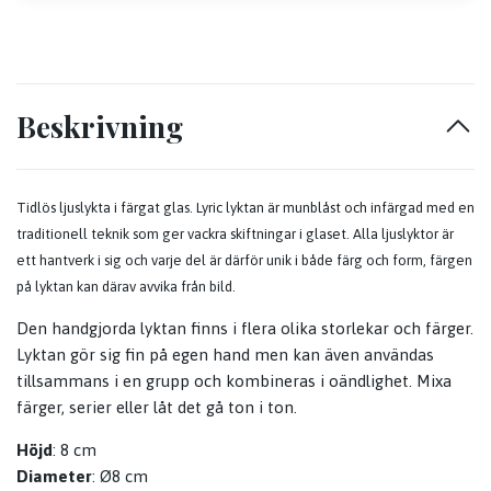
Beskrivning
Tidlös ljuslykta i färgat glas. Lyric lyktan är munblåst och infärgad med en
traditionell teknik som ger vackra skiftningar i glaset. Alla ljuslyktor är
ett hantverk i sig och varje del är därför unik i både färg och form, färgen
på lyktan kan därav avvika från bild.
Den handgjorda lyktan finns i flera olika storlekar och färger.
Lyktan gör sig fin på egen hand men kan även användas
tillsammans i en grupp och kombineras i oändlighet. Mixa
färger, serier eller låt det gå ton i ton.
Höjd
: 8 cm
Diameter
: Ø8 cm