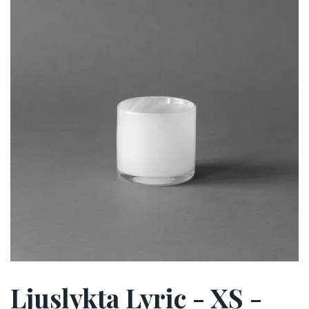
Ljuslykta Lyric - XS -