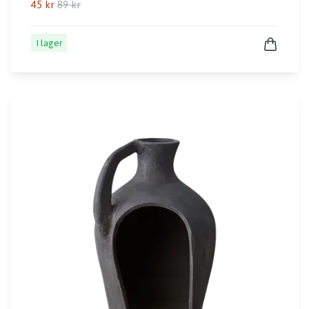
45 kr
89 kr
I lager