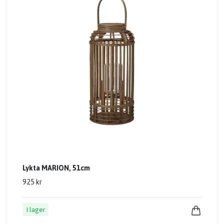
Lykta MARION, 51cm
925 kr
I lager