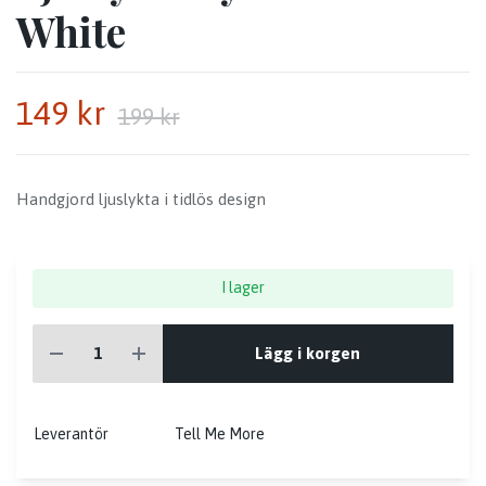
White
149 kr
199 kr
Handgjord ljuslykta i tidlös design
I lager
Lägg i korgen
Leverantör
Tell Me More