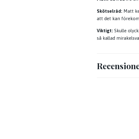
Skötselråd:
Matt ke
att det kan förekom
Viktigt:
Skulle olyc
så kallad mirakelsv
Recension