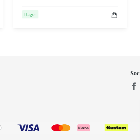
I lager
Soc