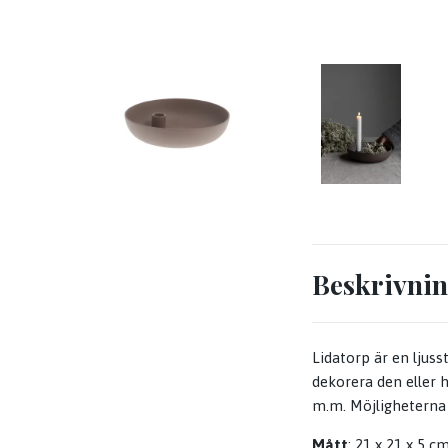
Beskrivni
Lidatorp är en ljuss
dekorera den eller 
m.m. Möjligheterna 
Mått
: 21 x 21 x 5 c