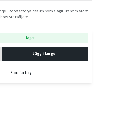
orp! Storefactorys design som slagit igenom stort
eras storsäljare.
I lager
Lägg i korgen
Storefactory