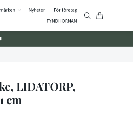
umärken
Nyheter
För företag
FYNDHÖRNAN

ake, LIDATORP,
21 cm