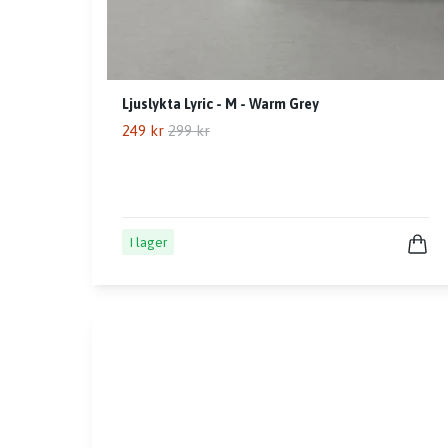
Ljuslykta Lyric - M - Warm Grey
249 kr
299 kr
I lager