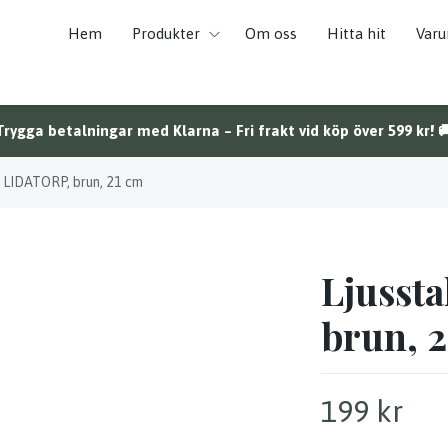
Hem
Produkter
Om oss
Hitta hit
Var
Trygga betalningar med Klarna – Fri frakt vid köp över 599 kr! 
, LIDATORP, brun, 21 cm
Ljusst
brun, 
199 kr