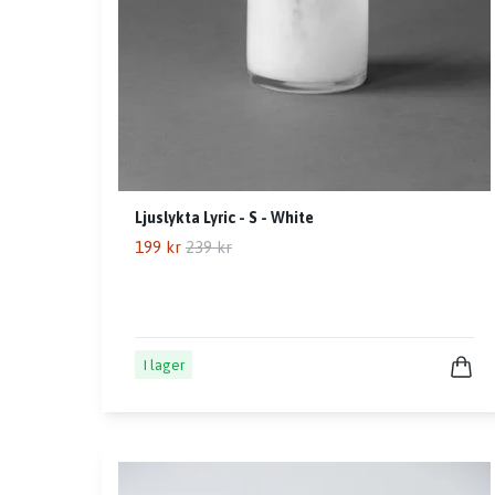
Ljuslykta Lyric - S - White
199 kr
239 kr
I lager