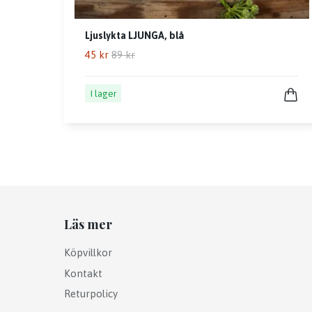
Ljuslykta LJUNGA, blå
45 kr
89 kr
I lager
Läs mer
Köpvillkor
Kontakt
Returpolicy