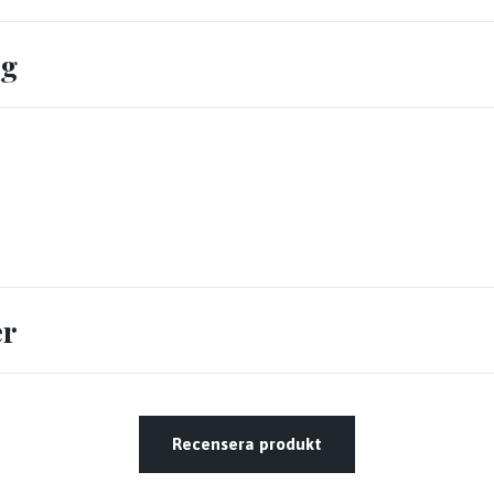
ng
er
Recensera produkt