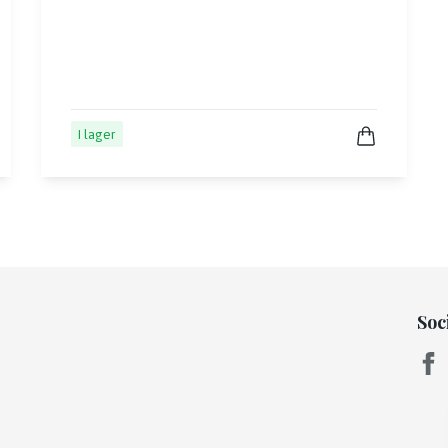
I lager
Soc