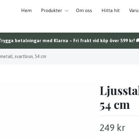
Hem
Produkter
Om oss
Hitta hit
Var
Trygga betalningar med Klarna – Fri frakt vid köp över 599 kr! 
metall, svartbrun, 54 cm
Ljussta
54 cm
249 kr