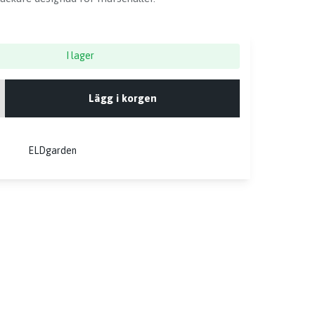
I lager
Lägg i korgen
ELDgarden