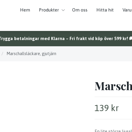
Hem
Produkter
Om oss
Hitta hit
Var
Trygga betalningar med Klarna – Fri frakt vid köp över 599 kr! 
/
Marschallsläckare, gjutjärn
Marscha
139 kr
En lite större ljus