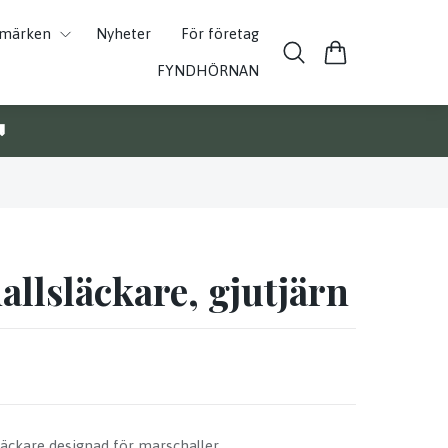
umärken
Nyheter
För företag
FYNDHÖRNAN

llsläckare, gjutjärn
släckare designad för marschaller.