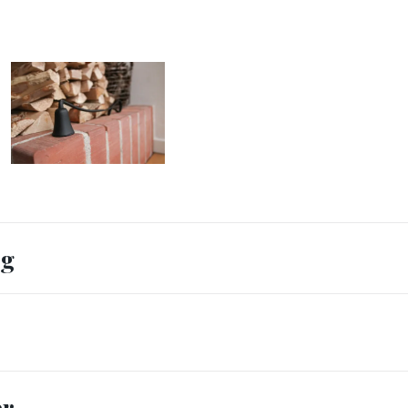
ng
er