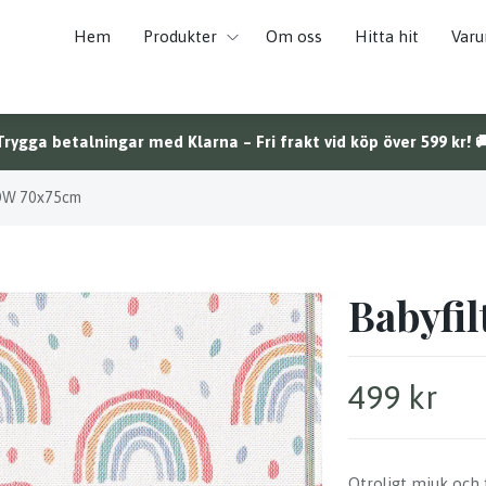
Hem
Produkter
Om oss
Hitta hit
Var
Trygga betalningar med Klarna – Fri frakt vid köp över 599 kr! 
BOW 70x75cm
Babyfi
499 kr
Otroligt mjuk och f