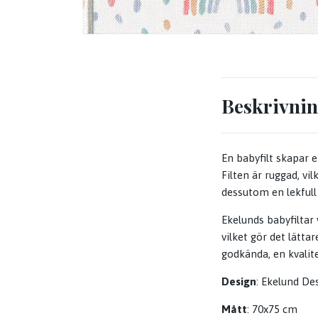
Beskrivni
En babyfilt skapar 
Filten är ruggad, vi
dessutom en lekfull d
Ekelunds babyfiltar
vilket gör det lätta
godkända, en kvalit
Design
: Ekelund De
Mått
: 70x75 cm