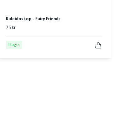
Kaleidoskop - Fairy Friends
75 kr
I lager