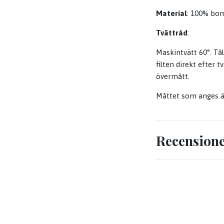
Material
: 100% bom
Tvättråd
:
Maskintvätt 60°. Tå
filten direkt efter 
övermått.
Måttet som anges är
Recension