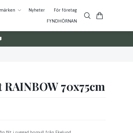
umärken
Nyheter
För företag
FYNDHÖRNAN

lt RAINBOW 70x75cm
in filt i ruggad bomull från Ekelund.