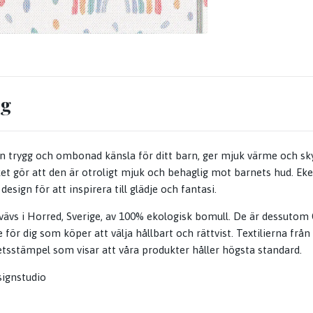
ng
en trygg och ombonad känsla för ditt barn, ger mjuk värme och sk
lket gör att den är otroligt mjuk och behaglig mot barnets hud. Eke
esign för att inspirera till glädje och fantasi.
 vävs i Horred, Sverige, av 100% ekologisk bomull. De är dessutom 
re för dig som köper att välja hållbart och rättvist. Textilierna frå
etsstämpel som visar att våra produkter håller högsta standard.
signstudio