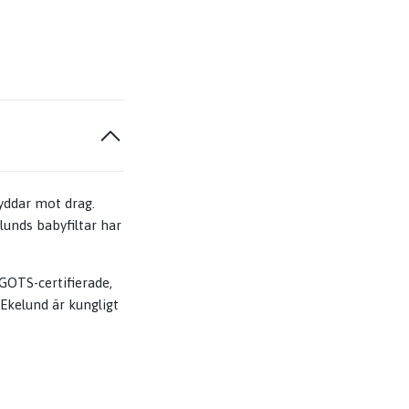
yddar mot drag.
lunds babyfiltar har
GOTS-certifierade,
n Ekelund är kungligt