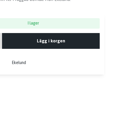
I lager
Lägg i korgen
Ekelund