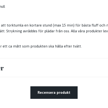
ull
l att torktumla en kortare stund (max 15 min) för bästa fluff och 
tvätt. Strykning avråddes för plädar från oss. Alla våra produkter l
 ett ca mått som produkten ska hålla efter tvätt.
er
Recensera produkt