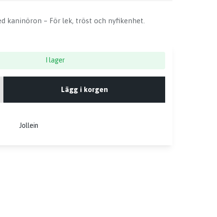
ed kaninöron – För lek, tröst och nyfikenhet.
I lager
Lägg i korgen
Jollein