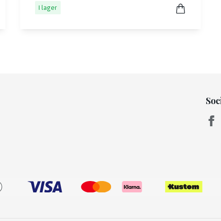
I lager
Soc