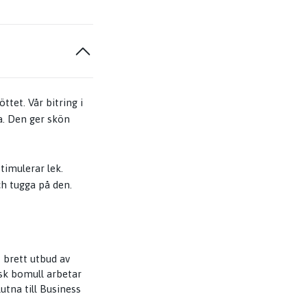
ttet. Vår bitring i
a. Den ger skön
timulerar lek.
ch tugga på den.
t brett utbud av
sk bomull arbetar
utna till Business