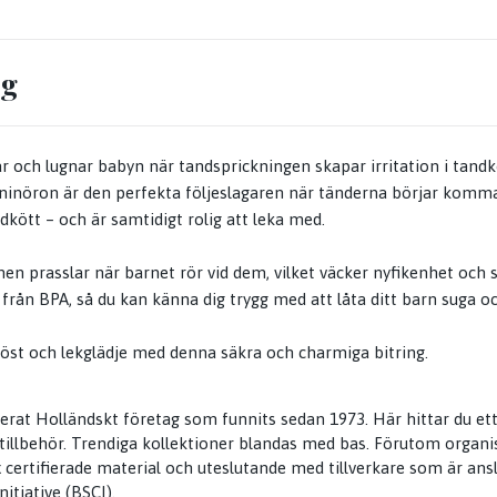
ng
ar och lugnar babyn när tandsprickningen skapar irritation i tandkö
aninöron är den perfekta följeslagaren när tänderna börjar komm
dkött – och är samtidigt rolig att leka med.
n prasslar när barnet rör vid dem, vilket väcker nyfikenhet och s
i från BPA, så du kan känna dig trygg med att låta ditt barn suga o
röst och lekglädje med denna säkra och charmiga bitring.
blerat Holländskt företag som funnits sedan 1973. Här hittar du et
illbehör. Trendiga kollektioner blandas med bas. Förutom organi
 certifierade material och uteslutande med tillverkare som är ansl
itiative (BSCI).