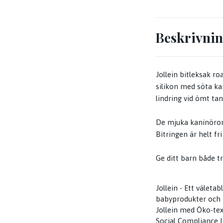
Beskrivni
Jollein bitleksak ro
silikon med söta k
lindring vid ömt tan
De mjuka kaninörone
Bitringen är helt fr
Ge ditt barn både t
Jollein - Ett väleta
babyprodukter och t
Jollein med Öko-tex
Social Compliance In