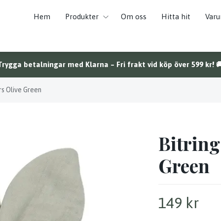
Hem
Produkter
Om oss
Hitta hit
Var
Trygga betalningar med Klarna – Fri frakt vid köp över 599 kr! 
rs Olive Green
Bitring
Green
149 kr