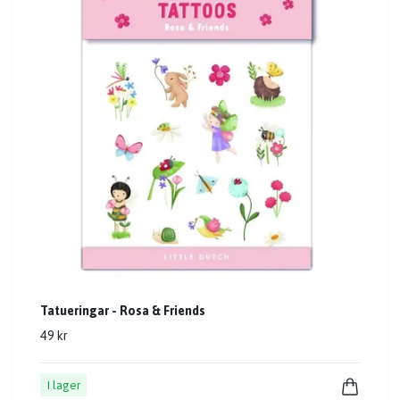
Tatueringar - Rosa & Friends
49 kr
I lager