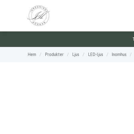
Hem
/
Produkter
/
Ljus
/
LED-ljus
/
Inomhus
/