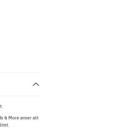
t.
ds & More anser att
itet.