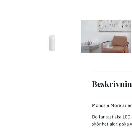
Beskrivni
Moods & More är en h
De fantastiska LED-
skönhet aldrig ska v