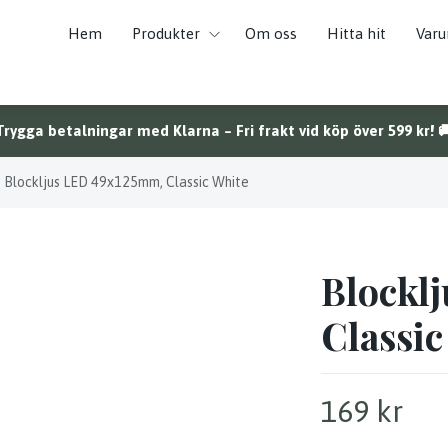
Hem
Produkter
Om oss
Hitta hit
Var
Trygga betalningar med Klarna – Fri frakt vid köp över 599 kr! 
Blockljus LED 49x125mm, Classic White
Blockl
Classic
169 kr