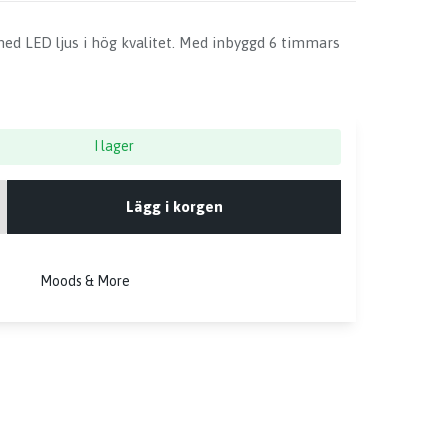
ed LED ljus i hög kvalitet. Med inbyggd 6 timmars
I lager
Lägg i korgen
Moods & More