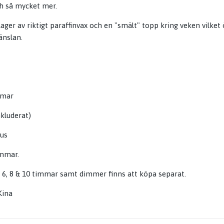
h så mycket mer.
lager av riktigt paraffinvax och en "smält" topp kring veken vilket
änslan.
mmar
inkluderat)
hus
immar.
, 6, 8 & 10 timmar samt dimmer finns att köpa separat.
 Kina