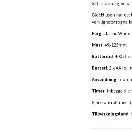
Sätt stämningen oc
Blockljusen har ett 
verklighetstrogna k
Färg
: Classic White
Mått
: 49x125mm
Batteritid
: 400+ti
Batteri
: 2 x AA (ej 
Användning
: Inom
Timer
: Inbyggd 6 t
Fjärrkontroll med 4
Tillverkningsland
: