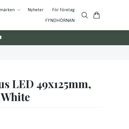
umärken
Nyheter
För företag
FYNDHÖRNAN

jus LED 49x125mm,
 White