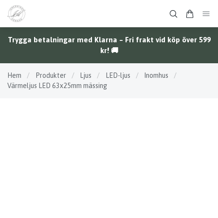
Trygga betalningar med Klarna – Fri frakt vid köp över 599
kr! 🚚
Hem
/
Produkter
/
Ljus
/
LED-ljus
/
Inomhus
/
Värmeljus LED 63x25mm mässing