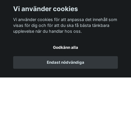
Blockljus LED 49x150mm, Classic White
Vi använder cookies
179 kr
Vi använder cookies för att anpassa det innehåll som
visas för dig och för att du ska få bästa tänkbara
I lager
upplevelse när du handlar hos oss.
Godkänn alla
Endast nödvändiga
Läs mer
Köpvillkor
Kontakt
Returpolicy
Sociala medier