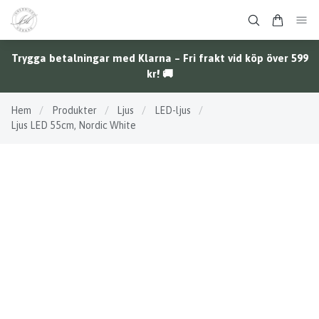
Trygga betalningar med Klarna – Fri frakt vid köp över 599
kr! 🚚
Hem
/
Produkter
/
Ljus
/
LED-ljus
/
Ljus LED 55cm, Nordic White