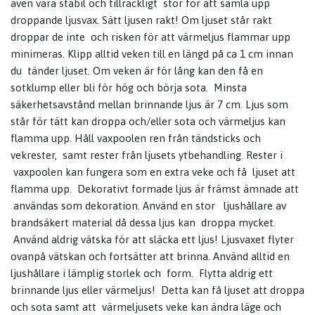
även vara stabil och tillräckligt stor för att samla upp
droppande ljusvax. Sätt ljusen rakt! Om ljuset står rakt
droppar de inte och risken för att värmeljus flammar upp
minimeras. Klipp alltid veken till en längd på ca 1 cm innan
du tänder ljuset. Om veken är för lång kan den få en
sotklump eller bli för hög och börja sota. Minsta
säkerhetsavstånd mellan brinnande ljus är 7 cm. Ljus som
står för tätt kan droppa och/eller sota och värmeljus kan
flamma upp. Håll vaxpoolen ren från tändsticks och
vekrester, samt rester från ljusets ytbehandling. Rester i
vaxpoolen kan fungera som en extra veke och få ljuset att
flamma upp. Dekorativt formade ljus är främst ämnade att
användas som dekoration. Använd en stor ljushållare av
brandsäkert material då dessa ljus kan droppa mycket.
Använd aldrig vätska för att släcka ett ljus! Ljusvaxet flyter
ovanpå vätskan och fortsätter att brinna. Använd alltid en
ljushållare i lämplig storlek och form. Flytta aldrig ett
brinnande ljus eller värmeljus! Detta kan få ljuset att droppa
och sota samt att värmeljusets veke kan ändra läge och