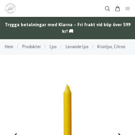
Trygga betalningar med Klarna – Fri frakt vid köp över 599
kr! 🚚
Hem
/
Produkter
/
Ljus
/
Levande ljus
/
Kronljus, Citron