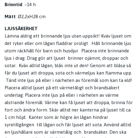
Brinntid
: ~14 h
Mått
:
Ø2,2xH28 cm
LJUSSÄKERHET
Lämna aldrig ett brinnande ljus utan uppsikt! Kväv ljuset om
det ryker eller om lågan fladdrar oroligt. Håll brinnande ljus
utom räckhåll för barn och husdjur. Placera inte brinnande
ljus i drag. Drag gör att ljuset brinner ojämnt, droppar och
sotar. Kväv alltid lågan, blås inte ut den! Genom att blåsa så
får du ljuset att droppa, sota och värmeljus kan flamma upp.
Tänd inte ljus på eller i närheten av föremål som kan ta eld!
Placera alltid ljuset på ett värmetåligt och brandsäkert
underlag. Placera inte ljus på eller i närheten av värme
alstrande föremål. Värme kan få ljuset att droppa, brinna för
fort och ändra form. Skär alltid ner kanterna på ljuset till ca
1 cm höjd. Kanter som är högre än lågan hindrar
syretillgången till lågan och får ljuset att sota. Använd alltid
en ljushållare som är värmetålig och brandsäker. Den ska