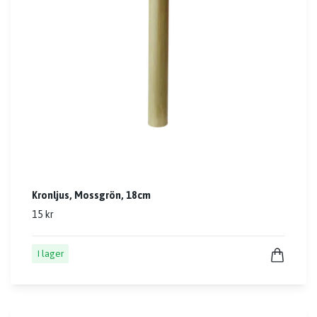
Kronljus, Mossgrön, 18cm
15 kr
I lager