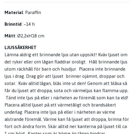
Material
: Paraffin
Brinntid
: ~14 h
Mått
:
Ø2,2xH18 cm
LJUSSÄKERHET
Lämna aldrig ett brinnande ljus utan uppsikt! Kväv ljuset om
det ryker eller om lågan fladdrar oroligt. Håll brinnande ljus
utom räckhåll för barn och husdjur. Placera inte brinnande
ljus i drag. Drag gör att ljuset brinner ojämnt, droppar och
sotar. Kväv alltid lågan, blås inte ut den! Genom att blåsa så
får du ljuset att droppa, sota och värmeljus kan flamma upp.
Tänd inte ljus på eller i närheten av föremål som kan ta eld!
Placera alltid ljuset på ett värmetåligt och brandsäkert
underlag. Placera inte ljus på eller i närheten av värme
alstrande föremål. Värme kan få ljuset att droppa, brinna för
fort och ändra form. Skär alltid ner kanterna på ljuset till ca
1 cm höjd. Kanter som är högre än lågan hindrar