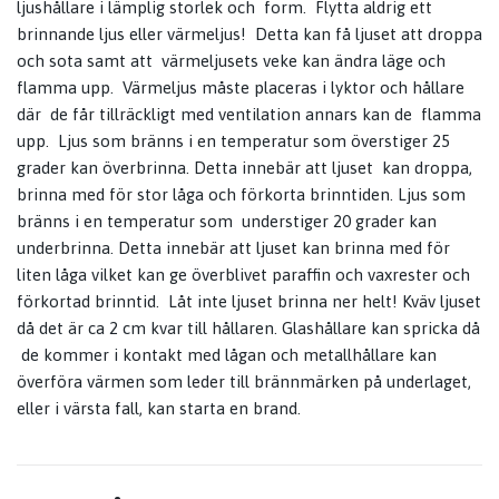
ljushållare i lämplig storlek och form. Flytta aldrig ett
brinnande ljus eller värmeljus! Detta kan få ljuset att droppa
och sota samt att värmeljusets veke kan ändra läge och
flamma upp. Värmeljus måste placeras i lyktor och hållare
där de får tillräckligt med ventilation annars kan de flamma
upp. Ljus som bränns i en temperatur som överstiger 25
grader kan överbrinna. Detta innebär att ljuset kan droppa,
brinna med för stor låga och förkorta brinntiden. Ljus som
bränns i en temperatur som understiger 20 grader kan
underbrinna. Detta innebär att ljuset kan brinna med för
liten låga vilket kan ge överblivet paraffin och vaxrester och
förkortad brinntid. Låt inte ljuset brinna ner helt! Kväv ljuset
då det är ca 2 cm kvar till hållaren. Glashållare kan spricka då
de kommer i kontakt med lågan och metallhållare kan
överföra värmen som leder till brännmärken på underlaget,
eller i värsta fall, kan starta en brand.