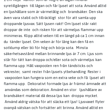
syretillgången till lågan och får ljuset att sota. Använd alltid
en ljushållare som är värmetålig och brandsäker. Den ska
även vara stabil och tillräckligt stor för att samla upp
droppande ljusvax. Sätt ljusen rakt! Om ljuset står rakt
droppar de inte och risken för att värmeljus flammar upp
minimeras. Klipp alltid veken till en längd på ca 1 cm innan
du tänder ljuset. Om veken är för lång kan den få en
sotklump eller bli för hög och börja sota. Minsta
säkerhetsavstånd mellan brinnande ljus är 7 cm. Ljus som
står för tätt kan droppa och/eller sota och värmeljus kan
flamma upp. Håll vaxpoolen ren från tändsticks och
vekrester, samt rester från ljusets ytbehandling. Rester i
vaxpoolen kan fungera som en extra veke och få ljuset att
flamma upp. Dekorativt formade ljus är främst ämnade att
användas som dekoration. Använd en stor ljushållare av
brandsäkert material då dessa ljus kan droppa mycket.
Använd aldrig vätska för att släcka ett ljus! Ljusvaxet flyter
ovanpå vätskan och fortsätter att brinna. Använd alltid en