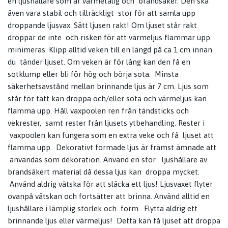
en ljushållare som är värmetålig och brandsäker. Den ska
även vara stabil och tillräckligt stor för att samla upp
droppande ljusvax. Sätt ljusen rakt! Om ljuset står rakt
droppar de inte och risken för att värmeljus flammar upp
minimeras. Klipp alltid veken till en längd på ca 1 cm innan
du tänder ljuset. Om veken är för lång kan den få en
sotklump eller bli för hög och börja sota. Minsta
säkerhetsavstånd mellan brinnande ljus är 7 cm. Ljus som
står för tätt kan droppa och/eller sota och värmeljus kan
flamma upp. Håll vaxpoolen ren från tändsticks och
vekrester, samt rester från ljusets ytbehandling. Rester i
vaxpoolen kan fungera som en extra veke och få ljuset att
flamma upp. Dekorativt formade ljus är främst ämnade att
användas som dekoration. Använd en stor ljushållare av
brandsäkert material då dessa ljus kan droppa mycket.
Använd aldrig vätska för att släcka ett ljus! Ljusvaxet flyter
ovanpå vätskan och fortsätter att brinna. Använd alltid en
ljushållare i lämplig storlek och form. Flytta aldrig ett
brinnande ljus eller värmeljus! Detta kan få ljuset att droppa