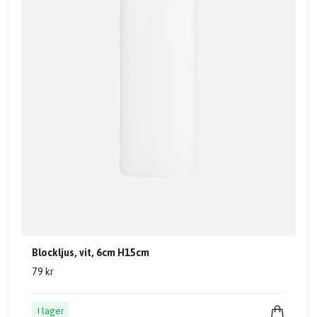
Blockljus, vit, 6cm H15cm
79 kr
I lager