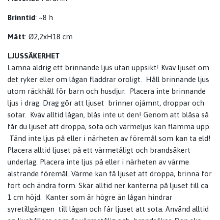
Brinntid
: ~8 h
Mått
:
Ø2,2xH18 cm
LJUSSÄKERHET
Lämna aldrig ett brinnande ljus utan uppsikt! Kväv ljuset om
det ryker eller om lågan fladdrar oroligt. Håll brinnande ljus
utom räckhåll för barn och husdjur. Placera inte brinnande
ljus i drag. Drag gör att ljuset brinner ojämnt, droppar och
sotar. Kväv alltid lågan, blås inte ut den! Genom att blåsa så
får du ljuset att droppa, sota och värmeljus kan flamma upp.
Tänd inte ljus på eller i närheten av föremål som kan ta eld!
Placera alltid ljuset på ett värmetåligt och brandsäkert
underlag. Placera inte ljus på eller i närheten av värme
alstrande föremål. Värme kan få ljuset att droppa, brinna för
fort och ändra form. Skär alltid ner kanterna på ljuset till ca
1 cm höjd. Kanter som är högre än lågan hindrar
syretillgången till lågan och får ljuset att sota. Använd alltid