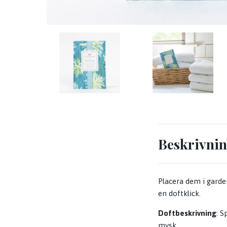
Beskrivni
Placera dem i garde
en doftklick.
Doftbeskrivning
: S
mysk