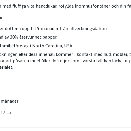
 med fluffiga vita handdukar, rofyllda inomhusfontäner och din f
n
:
er doften i upp till 9 månader från tillverkningsdatum.
kad av 30% återvunnet papper.
 familjeföretag i North Carolina, USA.
ckningen eller dess innehåll kommer i kontakt med hud, möbler, te
ör att påsarna innehåller doftoljor som i värsta fall kan läcka ur
erialet.
 9 månader
2x17 cm