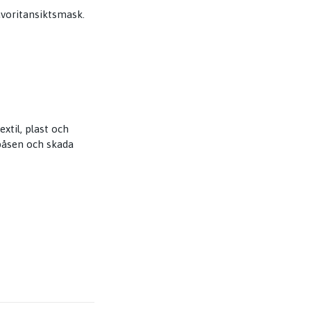
avoritansiktsmask.
xtil, plast och
 påsen och skada