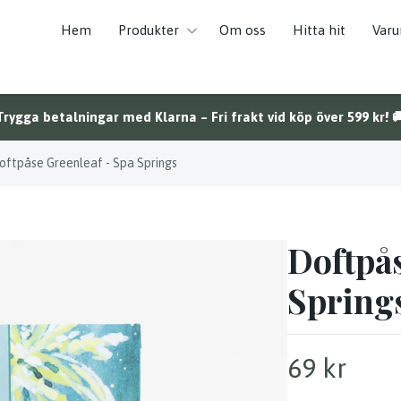
Hem
Produkter
Om oss
Hitta hit
Var
Trygga betalningar med Klarna – Fri frakt vid köp över 599 kr! 
oftpåse Greenleaf - Spa Springs
Doftpås
Spring
69 kr