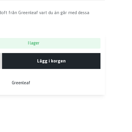
tdoft från Greenleaf vart du än går med dessa
I lager
Lägg i korgen
Greenleaf