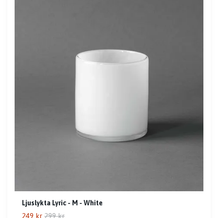
Ljuslykta Lyric - M - White
249 kr
299 kr