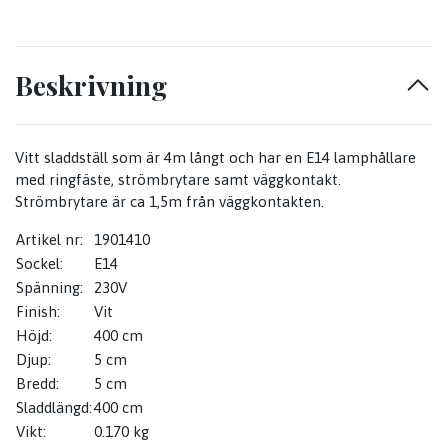
Beskrivning
Vitt sladdställ som är 4m långt och har en E14 lamphållare
med ringfäste, strömbrytare samt väggkontakt.
Strömbrytare är ca 1,5m från väggkontakten.
Artikel nr:
1901410
Sockel:
E14
Spänning:
230V
Finish:
Vit
Höjd:
400 cm
Djup:
5
cm
Bredd:
5 cm
Sladdlängd:
400
cm
Vikt:
0.170 kg