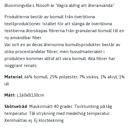
Bloomingville:s filosofi är 'Vägra aldrig att återanvända"
Produkterna består av bomull från överblivna
textilproduktioner. Istället för att slänga de överblivna
textilierna återskapas fibrerna från granulerad bomull till en
ny användbar fiber.
Var och en av deras återvunna bomullsprodukter består av
olika procentandelar fibrer, men huvudmaterialet i
produkten kommer alltid att vara bomull. Alla fibrer har
noggrant renats.
Material
: 66% bomull, 25% polyester, 7% viskos, 1% akryl, 1%
ull
Mått
: L160xB130cm
Skötselråd
: Maskintvätt 40 grader. Torktumling på låg
temperatur. Tål strykning med medelhög temperatur.
Kemtvättas ej. Ej klorblekning.