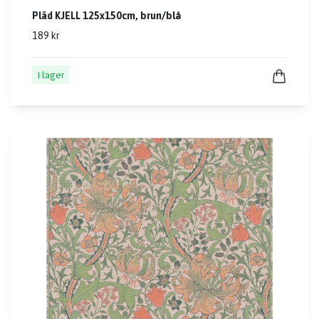
Pläd KJELL 125x150cm, brun/blå
189 kr
I lager