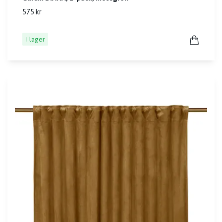
575 kr
I lager