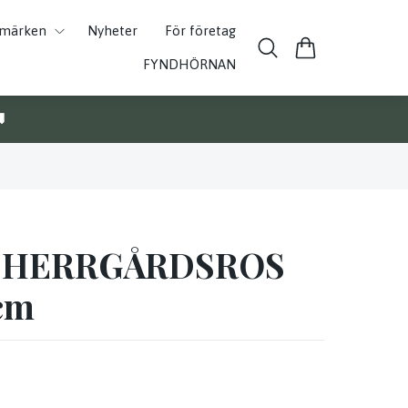
umärken
Nyheter
För företag
FYNDHÖRNAN

e HERRGÅRDSROS
cm