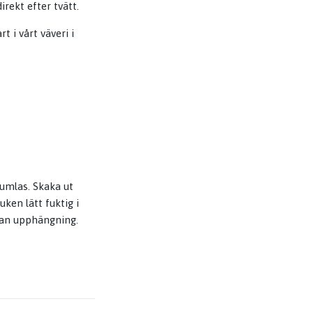
irekt efter tvätt.
t i vårt väveri i
tumlas. Skaka ut
uken lätt fuktig i
nnan upphängning.