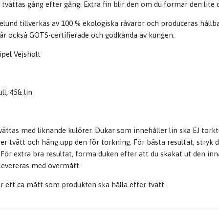
t tvättas gång efter gång. Extra fin blir den om du formar den lite d
Ekelund tillverkas av 100 % ekologiska råvaror och produceras hållbar
 är också GOTS-certifierade och godkända av kungen.
ipel Vejsholt
l, 45& lin
vättas med liknande kulörer. Dukar som innehåller lin ska EJ tork
er tvätt och häng upp den för torkning. För bästa resultat, stryk d
! För extra bra resultat, forma duken efter att du skakat ut den i
 levereras med övermått.
 ett ca mått som produkten ska hålla efter tvätt.