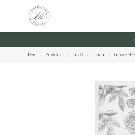
Hem
/
Produkter
/
Textil
/
Löpare
/
Löpare H