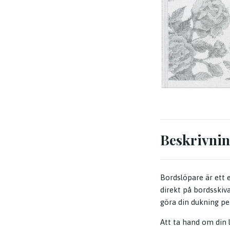
Beskrivni
Bordslöpare är ett e
direkt på bordsskiva
göra din dukning per
Att ta hand om din l