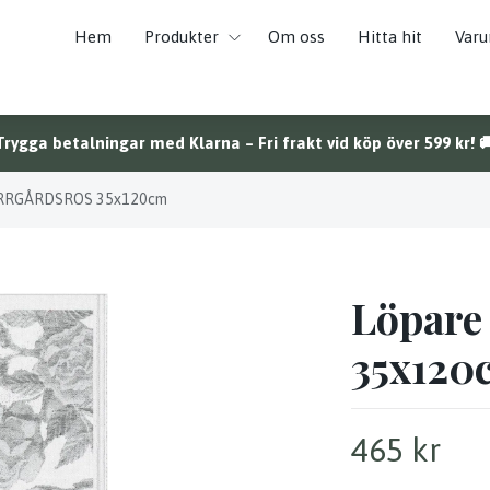
Hem
Produkter
Om oss
Hitta hit
Var
Trygga betalningar med Klarna – Fri frakt vid köp över 599 kr! 
ERRGÅRDSROS 35x120cm
Löpar
35x120
465 kr