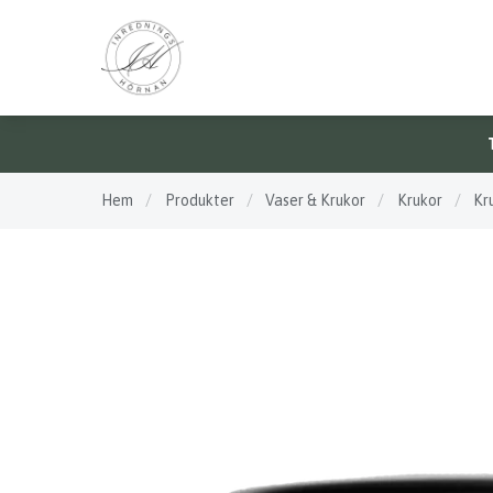
Hem
/
Produkter
/
Vaser & Krukor
/
Krukor
/
Kr