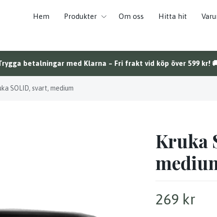
Hem
Produkter
Om oss
Hitta hit
Var
Trygga betalningar med Klarna – Fri frakt vid köp över 599 kr! 
uka SOLID, svart, medium
Kruka 
mediu
269 kr