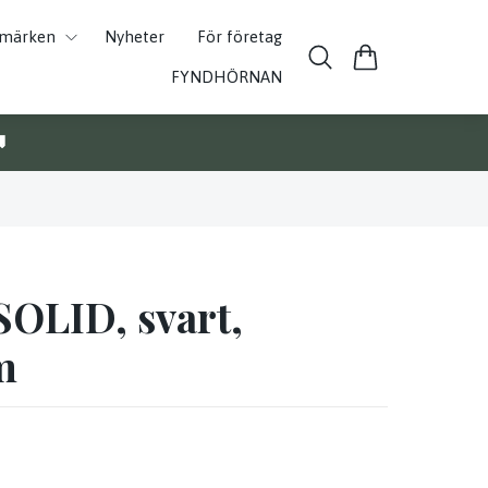
umärken
Nyheter
För företag
FYNDHÖRNAN

SOLID, svart,
m