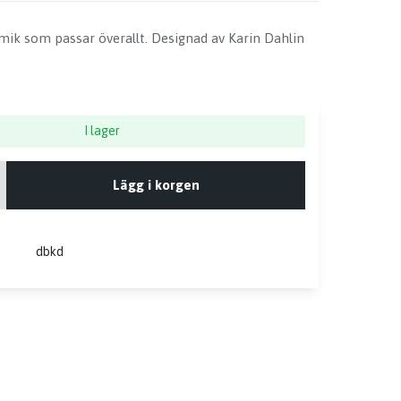
mik som passar överallt. Designad av Karin Dahlin
I lager
Lägg i korgen
dbkd