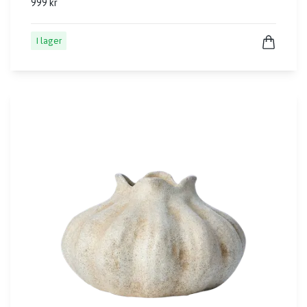
999 kr
I lager