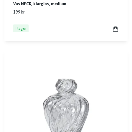
Vas NECK, klarglas, medium
199 kr
I lager