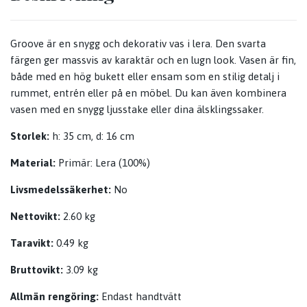
Groove är en snygg och dekorativ vas i lera. Den svarta
färgen ger massvis av karaktär och en lugn look. Vasen är fin,
både med en hög bukett eller ensam som en stilig detalj i
rummet, entrén eller på en möbel. Du kan även kombinera
vasen med en snygg ljusstake eller dina älsklingssaker.
Storlek:
h: 35 cm, d: 16 cm
Material:
Primär: Lera (100%)
Livsmedelssäkerhet:
No
Nettovikt:
2.60 kg
Taravikt:
0.49 kg
Bruttovikt:
3.09 kg
Allmän rengöring:
Endast handtvätt