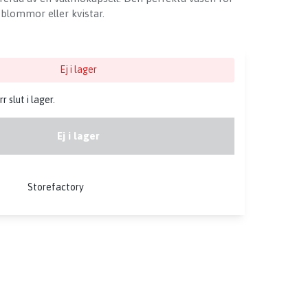
blommor eller kvistar.
Ej i lager
 slut i lager.
Ej i lager
Storefactory