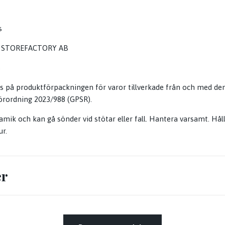
s
för STOREFACTORY AB
e
på produktförpackningen för varor tillverkade från och med de
örordning 2023/988 (GPSR).
amik och kan gå sönder vid stötar eller fall. Hantera varsamt. Hål
r.
er