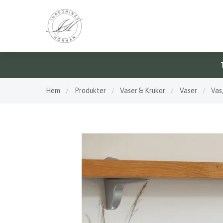
Hem
/
Produkter
/
Vaser & Krukor
/
Vaser
/
Vas,