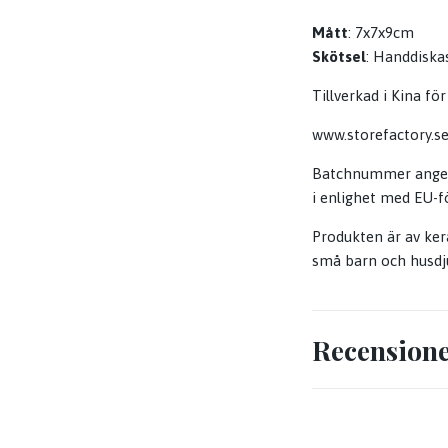
Mått
: 7x7x9cm
Skötsel
: Handdiska
Tillverkad i Kina 
www.storefactory.s
Batchnummer anges 
i enlighet med EU-f
Produkten är av ker
små barn och husdju
Recension