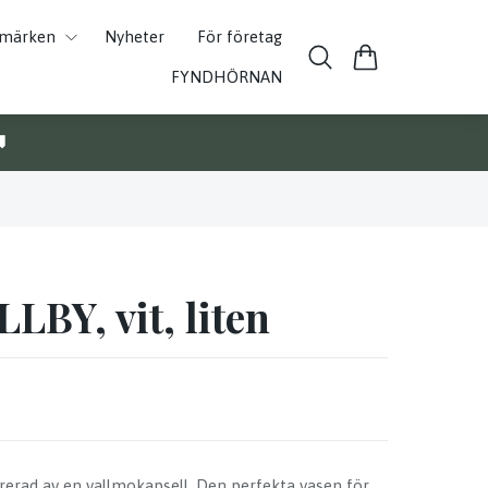
umärken
Nyheter
För företag
FYNDHÖRNAN

LLBY, vit, liten
rerad av en vallmokapsell. Den perfekta vasen för