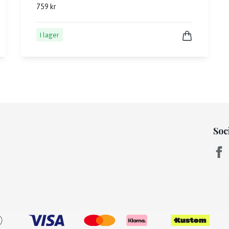
759 kr
I lager
Soc