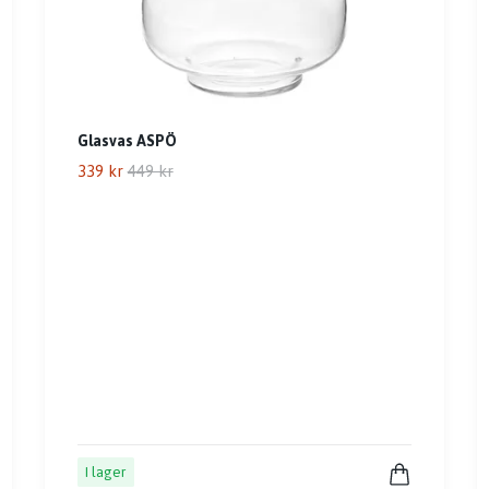
Glasvas ASPÖ
339 kr
449 kr
I lager