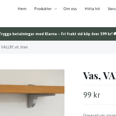
Hem
Produkter
Om oss
Hitta hit
Var
Trygga betalningar med Klarna – Fri frakt vid köp över 599 kr! 
 VALLBY, vit, liten
Vas, VA
99 kr
Glaserad vas inspe