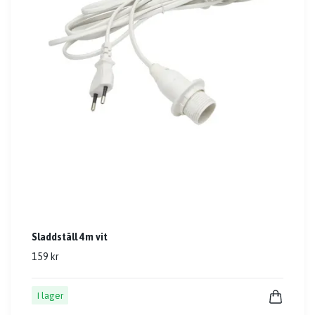
Sladdställ 4m vit
159 kr
I lager