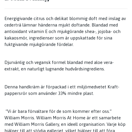
Energigivande citrus och delikat blommig doft med inslag av
cederträ lämnar händerna mjukt doftande. Blandad med
antioxidant vitamin E och mjukgörande shea-, jojoba- och
kakaosmör, ingredienser som är uppskattade för sina
fuktgivande mjukgörande fördelar.
Djurvänlig och vegansk formel blandad med aloe vera-
extrakt, en naturligt lugnande hudvårdsingrediens.
Denna handkräm är förpackad i ett miljömedvetet Kraft-
pappersrör som använder 33% mindre plast.
“Vi är bara förvaltare för de som kommer efter oss.”
William Morris. William Morris At Home är ett samarbete
med William Morris Gallery, en ideell organisation. Varje köp
hjälper till att stödja galleriet, vilket hjälper till att föra