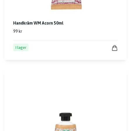
Handkräm WM Acorn 50ml
99 kr
I lager