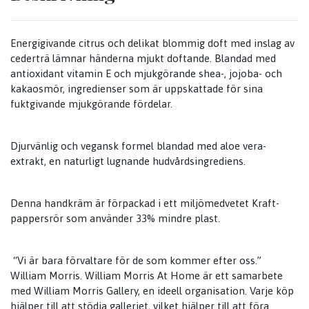
Energigivande citrus och delikat blommig doft med inslag av
cederträ lämnar händerna mjukt doftande. Blandad med
antioxidant vitamin E och mjukgörande shea-, jojoba- och
kakaosmör, ingredienser som är uppskattade för sina
fuktgivande mjukgörande fördelar.
Djurvänlig och vegansk formel blandad med aloe vera-
extrakt, en naturligt lugnande hudvårdsingrediens.
Denna handkräm är förpackad i ett miljömedvetet Kraft-
pappersrör som använder 33% mindre plast.
“Vi är bara förvaltare för de som kommer efter oss.”
William Morris. William Morris At Home är ett samarbete
med William Morris Gallery, en ideell organisation. Varje köp
hjälper till att stödja galleriet, vilket hjälper till att föra