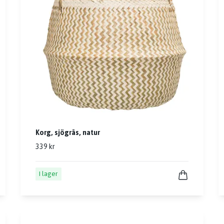
Korg, sjögräs, natur
339 kr
I lager