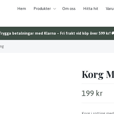
Hem
Produkter
Om oss
Hitta hit
Var
Trygga betalningar med Klarna – Fri frakt vid köp över 599 kr! 
ing
Korg M
199 kr
Korg i rotting me