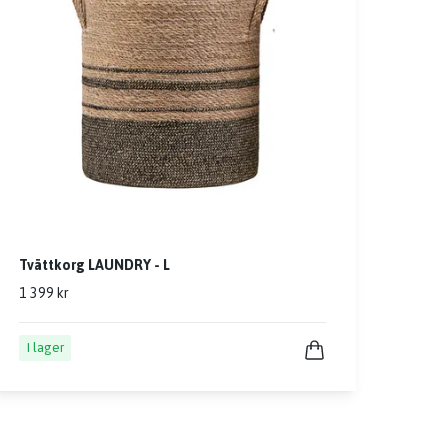
Tvättkorg LAUNDRY - L
1 399 kr
I lager