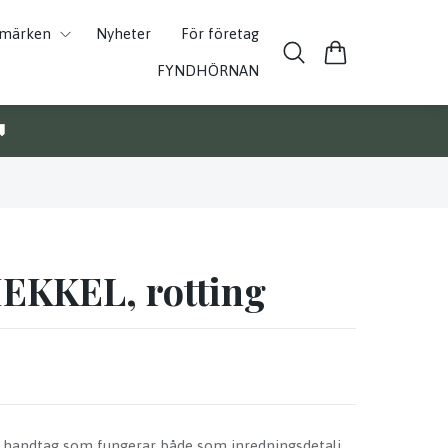
umärken
Nyheter
För företag
FYNDHÖRNAN

EKKEL, rotting
d handtag som fungerar både som inredningsdetalj