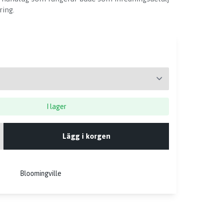
ring.
I lager
Lägg i korgen
Bloomingville