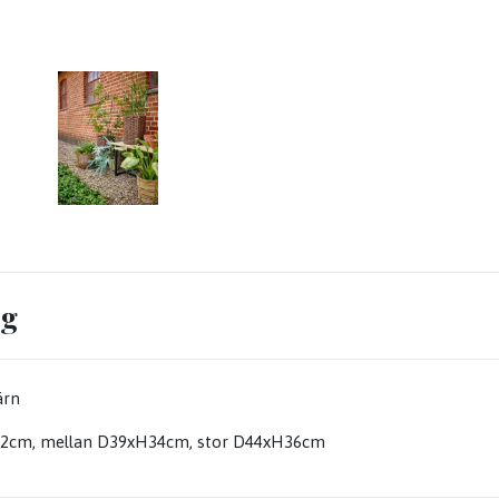
ng
ärn
32cm, mellan D39xH34cm, stor D44xH36cm