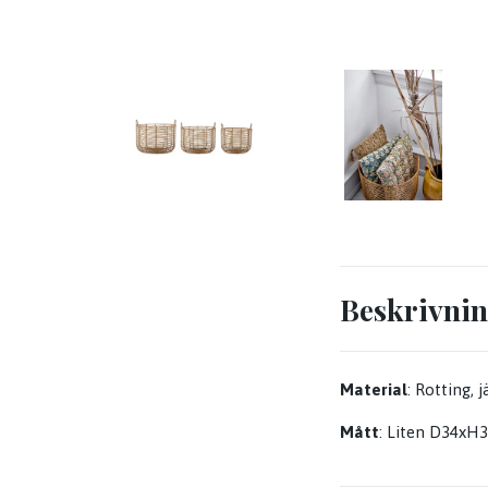
Beskrivni
Material
: Rotting, j
Mått
: Liten D34xH