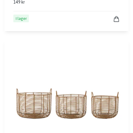
149 kr
I lager