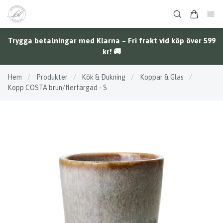
Trygga betalningar med Klarna – Fri frakt vid köp över 599
kr! 🚚
Hem
/
Produkter
/
Kök & Dukning
/
Koppar & Glas
/
Kopp COSTA brun/flerfärgad - S