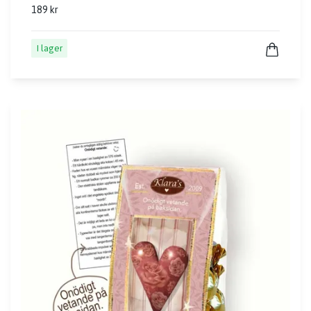
189 kr
I lager