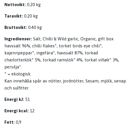
Nettovikt:
0.20 kg
Taravikt:
0.20 kg
Bruttovikt:
0.40 kg
Ingredienser:
Salt, Chilli & Wild garlic, Organic, gift box
havssalt 96%, chilli flakes*, torket birds eye chili*,
kajennpeppar*, ingefära*, havssalt 87%, torkad
charlottenlök* 5%, torkad ramslök* 4%, torkat vitløk* 3%,
persilja*.
* = ekologisk.
Kan innehålla spår av nötter, jordnötter, Sesam, mjölk, senap
och sulfitter.
Energi kJ:
51
Energi kcal:
12
Fett:
0,9