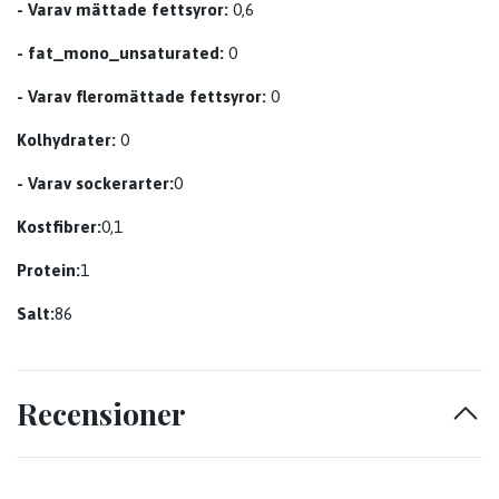
- Varav mättade fettsyror:
0,6
- fat_mono_unsaturated:
0
- Varav fleromättade fettsyror:
0
Kolhydrater:
0
- Varav sockerarter:
0
Kostfibrer:
0,1
Protein:
1
Salt:
86
Recensioner