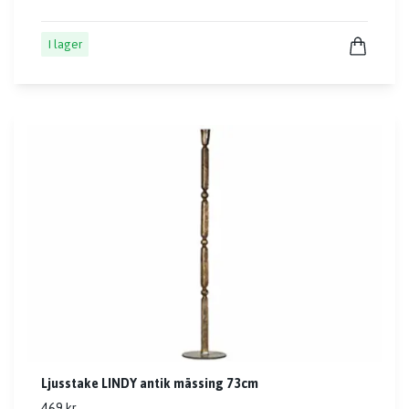
I lager
Ljusstake LINDY antik mässing 73cm
469 kr