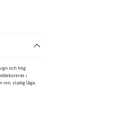
sign och hög
anddekoreras i
 ren, stadig låga.