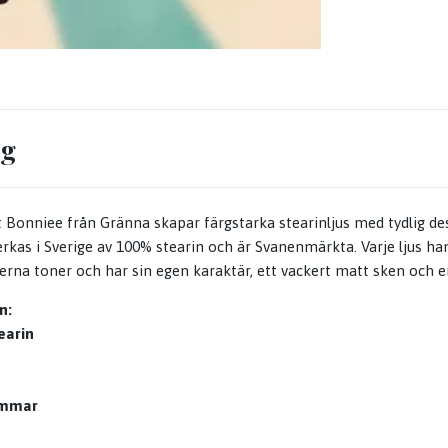
ng
Bonniee från Gränna skapar färgstarka stearinljus med tydlig de
lverkas i Sverige av 100% stearin och är Svanenmärkta. Varje ljus h
rna toner och har sin egen karaktär, ett vackert matt sken och en
n:
earin
immar