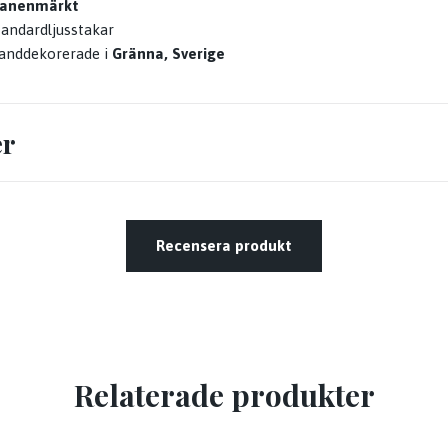
vanenmärkt
tandardljusstakar
anddekorerade i
Gränna, Sverige
er
Recensera produkt
Relaterade produkter