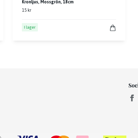
Kronljus, Mossgrön, 18cm
15 kr
I lager
Soc