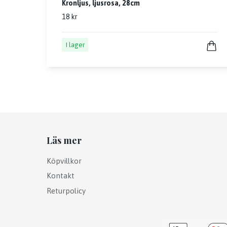
Kronljus, ljusrosa, 28cm
18 kr
I lager
Läs mer
Köpvillkor
Kontakt
Returpolicy