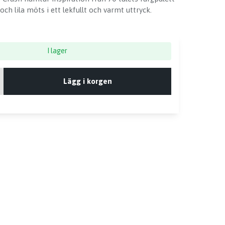
och lila möts i ett lekfullt och varmt uttryck.
I lager
Lägg i korgen