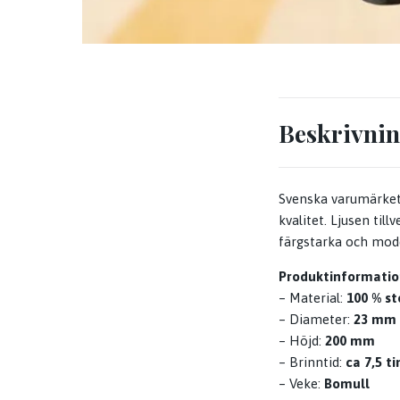
Beskrivni
Svenska varumärket 
kvalitet. Ljusen til
färgstarka och mode
Produktinformatio
– Material:
100 % st
– Diameter:
23 mm
– Höjd:
200 mm
– Brinntid:
ca 7,5 t
– Veke:
Bomull