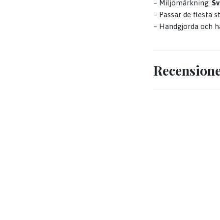
– Miljömärkning:
S
– Passar de flesta s
– Handgjorda och h
Recension