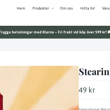
Hem
Produkter
Om oss
Hitta hit
Var
Trygga betalningar med Klarna – Fri frakt vid köp över 599 kr! 
Stearin
49 kr
Stearinljuset Retr