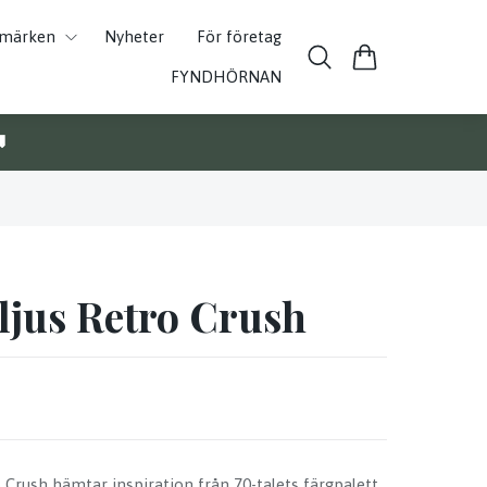
umärken
Nyheter
För företag
FYNDHÖRNAN

ljus Retro Crush
o Crush hämtar inspiration från 70-talets färgpalett