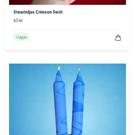
Stearinljus Crimson Swirl
65 kr
I lager