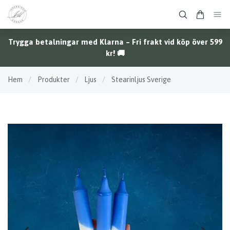
Trygga betalningar med Klarna – Fri frakt vid köp över 599
kr! 🚚
Hem
/
Produkter
/
Ljus
/
Stearinljus Sverige