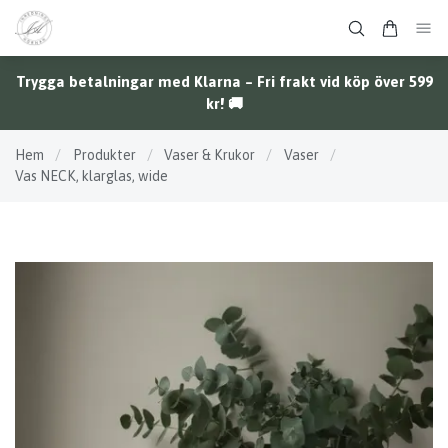
Trygga betalningar med Klarna – Fri frakt vid köp över 599
kr! 🚚
Hem
/
Produkter
/
Vaser & Krukor
/
Vaser
/
Vas NECK, klarglas, wide