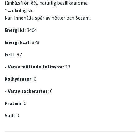
fänkålsfrön 8%, naturlig basilikaaroma.
* = ekologisk.
Kan innehålla spår av nötter och Sesam.
Energi kJ:
3404
Energi kcal:
828
Fett:
92
- Varav mättade fettsyror:
13
Kolhydrater:
0
- Varav sockerarter:
0
Protein:
0
Salt:
0